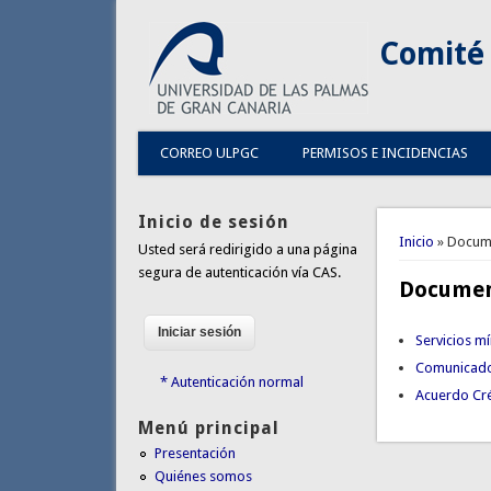
Comité 
CORREO ULPGC
PERMISOS E INCIDENCIAS
Inicio de sesión
Usted es
Inicio
» Docume
Usted será redirigido a una página
segura de autenticación vía CAS.
Document
Servicios m
Comunicado 
* Autenticación normal
Acuerdo Cré
Menú principal
Presentación
Quiénes somos