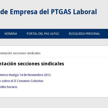
de Empresa del PTGAS Laboral
NÓMINA
PORTAL DEL PAS ULPGC
BÚSQUEDA PERSONAL
tá aquí
ntación secciones sindicales
ación secciones sindicales
ínimos Huelga 14 de Noviembre 2012
sobre el II Convenio Colectivo
dito horario