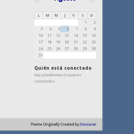
L
M
M
J
V
S
D
1
2
3
4
5
6
7
8
9
10
11
12
13
14
15
16
17
18
19
20
21
22
23
24
25
26
27
28
29
30
31
Quién está conectado
Hay actualmente 0 usuarios
conectados.
Theme Originally Created by
Devsaran