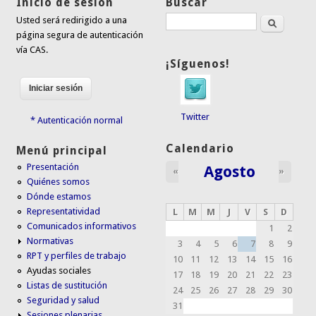
Inicio de sesión
Buscar
Buscar
Usted será redirigido a una
página segura de autenticación
vía CAS.
¡Síguenos!
Twitter
* Autenticación normal
Calendario
Menú principal
Presentación
Agosto
«
»
Quiénes somos
Dónde estamos
Representatividad
L
M
M
J
V
S
D
Comunicados informativos
1
2
Normativas
3
4
5
6
7
8
9
RPT y perfiles de trabajo
10
11
12
13
14
15
16
Ayudas sociales
17
18
19
20
21
22
23
Listas de sustitución
24
25
26
27
28
29
30
Seguridad y salud
31
Sesiones plenarias